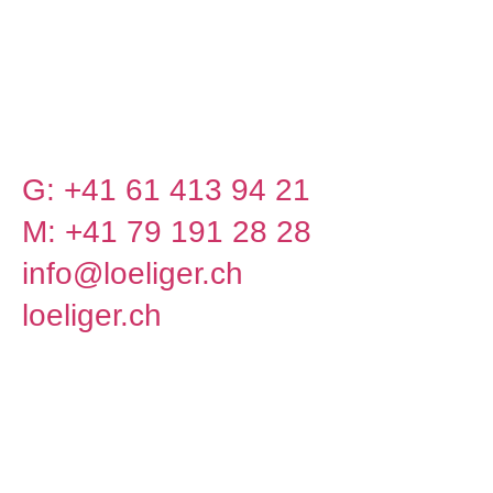
Loeliger AG
Loogstrasse 31
4142 Münchenstein
G: +41 61 413 94 21
M: +41 79 191 28 28
info@loeliger.ch
loeliger.ch
Loeliger AG
Willkommen bei Loeliger AG –