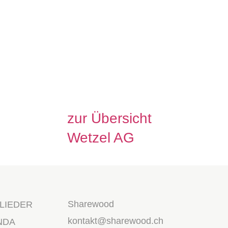
Ämtern und Steuerverwa
begleiten sie bei allen a
und Herausforderungen.
zur Übersicht
Wetzel AG
Sharewood
LIEDER
kontakt@sharewood.ch
NDA