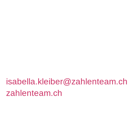
Inhaberin, Geschäftsführerin
zahlenteam gmbh
Mühlemattstrasse 28
4104 Oberwil
T +41 61 401 52 42
isabella.kleiber@zahlenteam.ch
zahlenteam.ch