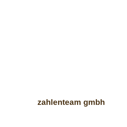
Buchhaltung/Steuerbera
zahlenteam gmbh
Lohnbuchhaltung, Payrol